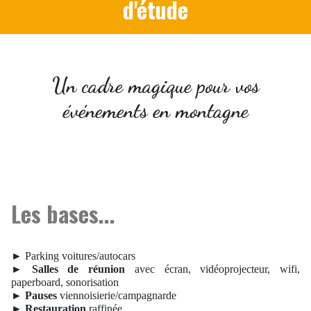
d'étude
Un cadre magique pour vos
événements en montagne
Les bases...
► Parking voitures/autocars
►
Salles de réunion
avec écran, vidéoprojecteur, wifi,
paperboard, sonorisation
►
Pauses
viennoisierie/campagnarde
►
Restauration
raffinée