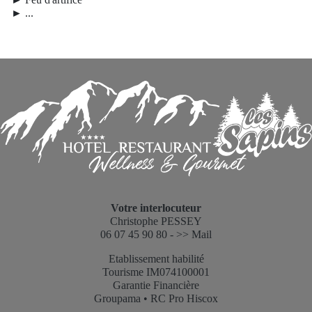
► ...
Votre interlocuteur
Christophe PESSEY
06 07 45 90 80 -
>> Mail
Etablissement habilité
Tourisme IM074100001
Garantie Financière
Groupama • RC Pro Hiscox